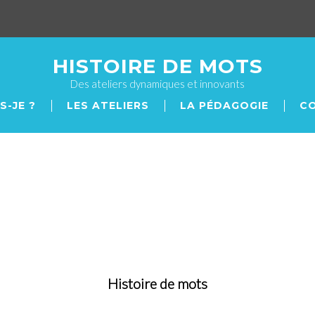
HISTOIRE DE MOTS
Des ateliers dynamiques et innovants
S-JE ?
LES ATELIERS
LA PÉDAGOGIE
С
Histoire de mots