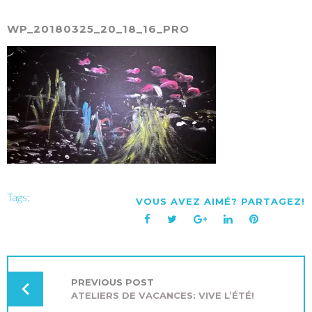
WP_20180325_20_18_16_PRO
Tags:
VOUS AVEZ AIMÉ? PARTAGEZ!
Facebook
Twitter
Google+
LinkedIn
Pinterest
NAVIGATION
DE
L’ARTICLE
PREVIOUS POST
ATELIERS DE VACANCES: VIVE L’ÉTÉ!