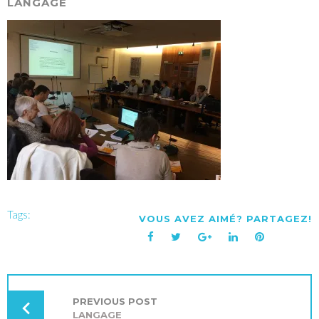
LANGAGE
Tags:
VOUS AVEZ AIMÉ? PARTAGEZ!
Facebook
Twitter
Google+
LinkedIn
Pinterest
NAVIGATION
DE
L’ARTICLE
PREVIOUS POST
LANGAGE