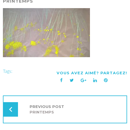
PRINTEMPS
Tags:
VOUS AVEZ AIMÉ? PARTAGEZ!
Facebook
Twitter
Google+
LinkedIn
Pinterest
NAVIGATION
DE
L’ARTICLE
PREVIOUS POST
PRINTEMPS