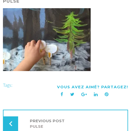
PULSE
Tags:
VOUS AVEZ AIMÉ? PARTAGEZ!
Facebook
Twitter
Google+
LinkedIn
Pinterest
NAVIGATION
DE
L’ARTICLE
PREVIOUS POST
PULSE