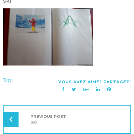
SKI
Tags:
VOUS AVEZ AIMÉ? PARTAGEZ!
Facebook
Twitter
Google+
LinkedIn
Pinterest
NAVIGATION
DE
L’ARTICLE
PREVIOUS POST
SKI