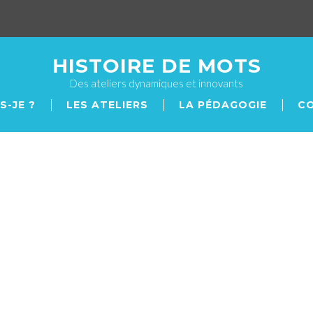
HISTOIRE DE MOTS
Des ateliers dynamiques et innovants
S-JE ?
LES ATELIERS
LA PÉDAGOGIE
С