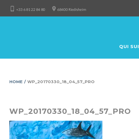
Skip
phone_iphone
place
+33 6 81 22 84 80
68400 Riedisheim
to
content
QUI SUI
HOME
/
WP_20170330_18_04_57_PRO
WP_20170330_18_04_57_PRO