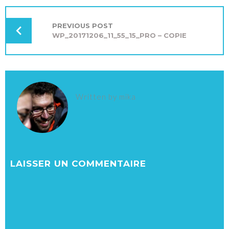
NAVIGATION
DE
L’ARTICLE
PREVIOUS POST
WP_20171206_11_55_15_PRO – COPIE
Written by
mika
LAISSER UN COMMENTAIRE