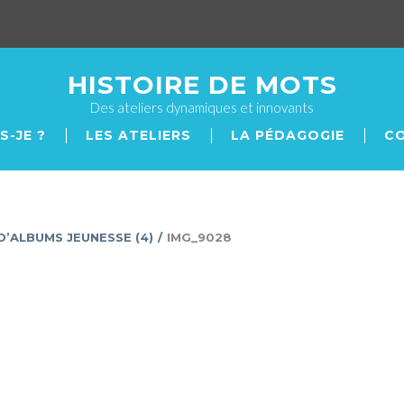
HISTOIRE DE MOTS
Des ateliers dynamiques et innovants
S-JE ?
LES ATELIERS
LA PÉDAGOGIE
С
D’ALBUMS JEUNESSE (4)
/
IMG_9028