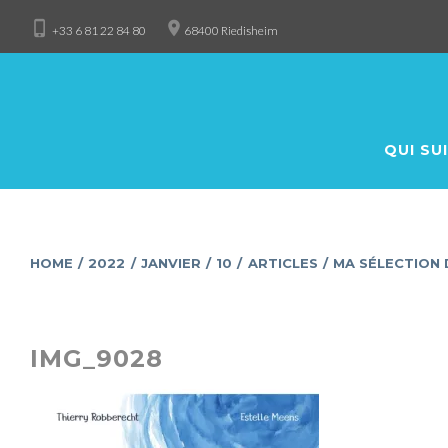
Skip
phone_iphone
place
+33 6 81 22 84 80
68400 Riedisheim
to
content
QUI SUI
HOME
/
2022
/
JANVIER
/
10
/
ARTICLES
/
MA SÉLECTION 
IMG_9028