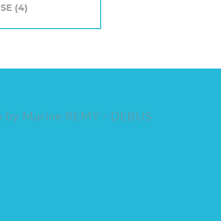
E (4)
n by
Marine REMY - DEBUS